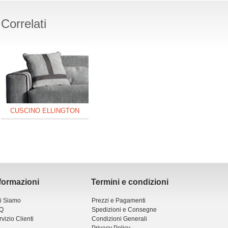
Correlati
ELLINGTON - 3 POSTI
ELLINGTON - PENISOLA
ELLINGT
CON LETTO
CONTENITORE
CUSCINO ELLINGTON
formazioni
Termini e condizioni
i Siamo
Prezzi e Pagamenti
Q
Spedizioni e Consegne
vizio Clienti
Condizioni Generali
Privacy Policy