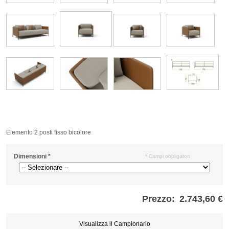
Elemento 2 posti fisso bicolore
Dimensioni
*
* Campi obbligatori
Prezzo:
2.743,60 €
Store
credits
generated:
Visualizza il Campionario