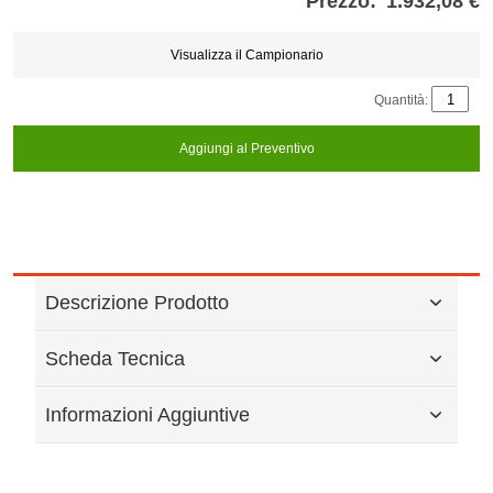
Prezzo:
1.932,08 €
Store
credits
generated:
Visualizza il Campionario
Quantità:
Aggiungi al Preventivo
Descrizione Prodotto
Scheda Tecnica
Informazioni Aggiuntive