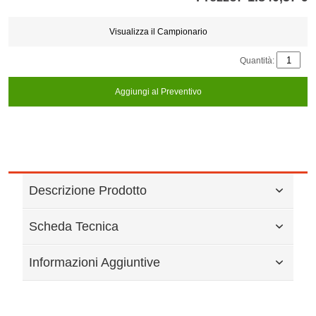
Store
credits
generated:
Visualizza il Campionario
Quantità:
Aggiungi al Preventivo
Descrizione Prodotto
Scheda Tecnica
Informazioni Aggiuntive