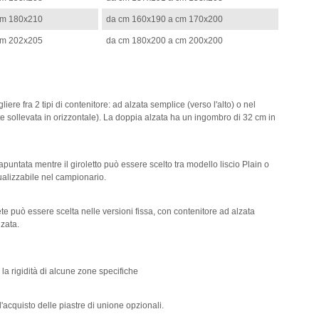
cm 180x210
da cm 160x190 a cm 170x200
cm 202x205
da cm 180x200 a cm 200x200
iere fra 2 tipi di contenitore: ad alzata semplice (verso l'alto) o nel
sollevata in orizzontale). La doppia alzata ha un ingombro di 32 cm in
 trapuntata mentre il giroletto può essere scelto tra modello liscio Plain o
ualizzabile nel campionario.
ete può essere scelta nelle versioni fissa, con contenitore ad alzata
zata.
 la rigidità di alcune zone specifiche
l'acquisto delle piastre di unione opzionali.