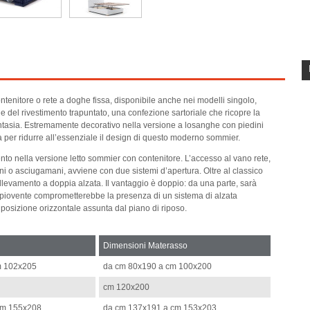
ontenitore o rete a doghe fissa, disponibile anche nei modelli singolo,
ne del rivestimento trapuntato, una confezione sartoriale che ricopre la
o fantasia. Estremamente decorativo nella versione a losanghe con piedini
cia per ridurre all’essenziale il design di questo moderno sommier.
nto nella versione letto sommier con contenitore. L’accesso al vano rete,
ini o asciugamani, avviene con due sistemi d’apertura. Oltre al classico
llevamento a doppia alzata. Il vantaggio è doppio: da una parte, sarà
tto spiovente comprometterebbe la presenza di un sistema di alzata
la posizione orizzontale assunta dal piano di riposo.
Dimensioni Materasso
m 102x205
da cm 80x190 a cm 100x200
cm 120x200
cm 155x208
da cm 137x191 a cm 153x203