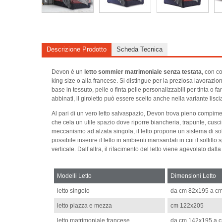
Descrizione Prodotto
Scheda Tecnica
Devon è un
letto sommier matrimoniale senza testata
, con c
king size o alla francese. Si distingue per la preziosa lavorazio
base in tessuto, pelle o finta pelle personalizzabili per tinta 
abbinati, il giroletto può essere scelto anche nella variante lis
Al pari di un vero letto salvaspazio, Devon trova pieno compime
che cela un utile spazio dove riporre biancheria, trapunte, cusc
meccanismo ad alzata singola, il letto propone un sistema di so
possibile inserire il letto in ambienti mansardati in cui il soffi
verticale. Dall’altra, il rifacimento del letto viene agevolato dal
Modelli Letto
Dimensioni Letto
letto singolo
da cm 82x195 a c
letto piazza e mezza
cm 122x205
letto matrimoniale francese
da cm 142x195 a 