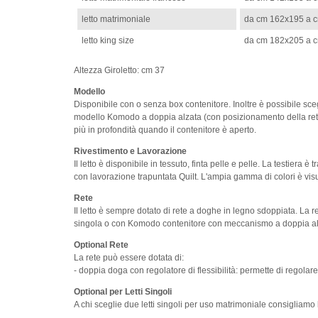
letto matrimoniale
da cm 162x195 a 
letto king size
da cm 182x205 a 
Altezza Giroletto: cm 37
Modello
Disponibile con o senza box contenitore. Inoltre è possibile scegl
modello Komodo a doppia alzata (con posizionamento della rete 
più in profondità quando il contenitore è aperto.
Rivestimento e Lavorazione
Il letto è disponibile in tessuto, finta pelle e pelle. La testiera è
con lavorazione trapuntata Quilt. L'ampia gamma di colori è vis
Rete
Il letto è sempre dotato di rete a doghe in legno sdoppiata. La r
singola o con Komodo contenitore con meccanismo a doppia al
Optional Rete
La rete può essere dotata di:
- doppia doga con regolatore di flessibilità: permette di regolare
Optional per Letti Singoli
A chi sceglie due letti singoli per uso matrimoniale consigliamo 