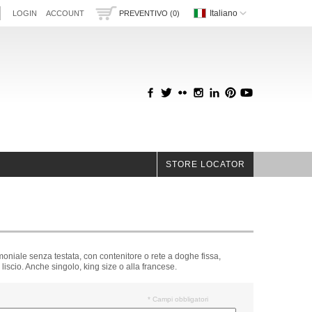
Italiano
LOGIN
ACCOUNT
PREVENTIVO (0)
STORE LOCATOR
oniale senza testata, con contenitore o rete a doghe fissa,
 liscio. Anche singolo, king size o alla francese.
* Campi obbligatori