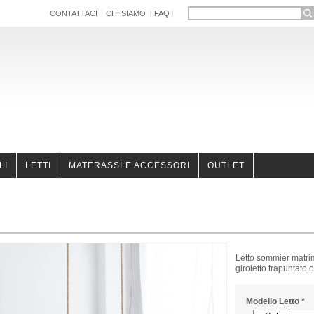
CONTATTACI
CHI SIAMO
FAQ
LI
LETTI
MATERASSI E ACCESSORI
OUTLET
Letto sommier matrim
giroletto trapuntato o
Modello Letto
*