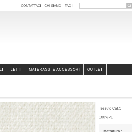
CONTATTACI
CHI SIAMO
FAQ
LI
LETTI
MATERASSI E ACCESSORI
OUTLET
Tessuto Cat.C
100%PL
Metratura
*