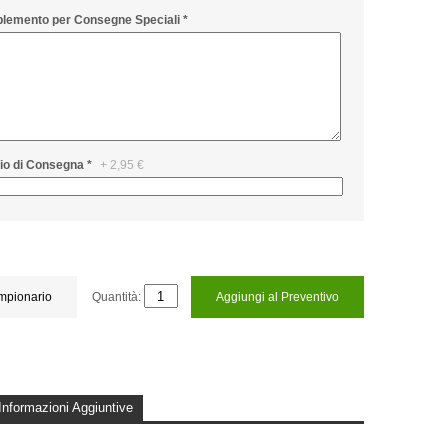
plemento per Consegne Speciali
*
zio di Consegna
*
+
2,95 €
ampionario
Quantità:
Aggiungi al Preventivo
Informazioni Aggiuntive