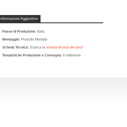
Informazioni Aggiuntive
Paese di Produzione:
Italia
Montaggio:
Prodotto Montato
Scheda Tecnica:
Scarica la
scheda tecnica del pouf
Tempistiche Produzione e Consegna:
6 settimane
DENNIS - PENISOLA
DENNIS - ANGOLO
DENNIS 