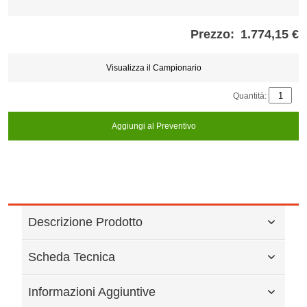
Prezzo:
1.774,15 €
Store
credits
generated:
Visualizza il Campionario
Quantità:
Aggiungi al Preventivo
Descrizione Prodotto
Scheda Tecnica
Informazioni Aggiuntive