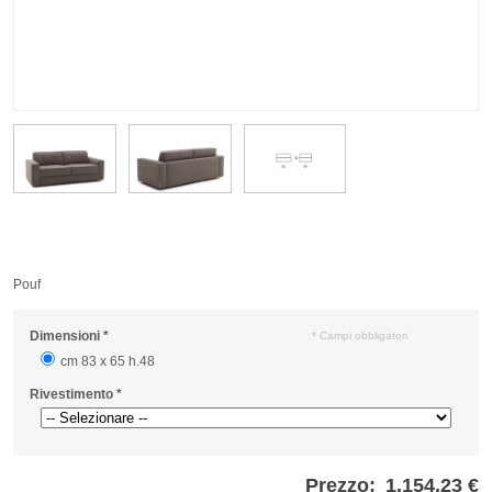
Pouf
Dimensioni
*
* Campi obbligatori
cm 83 x 65 h.48
Rivestimento
*
Prezzo:
1.154,23 €