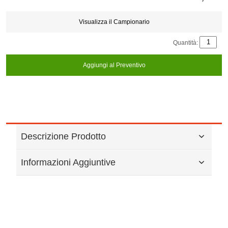
Store
credits
generated:
Visualizza il Campionario
Quantità:
Aggiungi al Preventivo
Descrizione Prodotto
Informazioni Aggiuntive