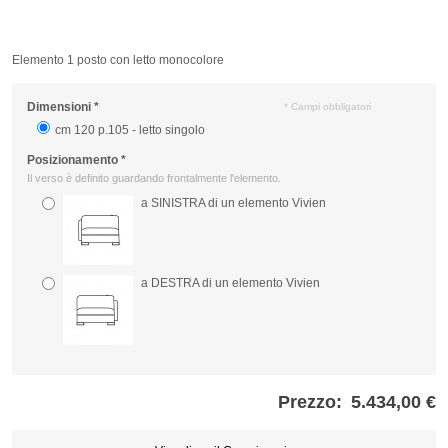
Elemento 1 posto con letto monocolore
Dimensioni
*
* Campi obbligatori
cm 120 p.105 - letto singolo
Posizionamento
*
Il verso è definito guardando frontalmente l'elemento.
a SINISTRA di un elemento Vivien
a DESTRA di un elemento Vivien
Prezzo:
5.434,00 €
Store
credits
generated: