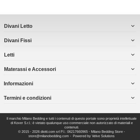
Divani Letto
Divani Fissi
Letti
Materassi e Accessori
Informazioni
Termini e condizioni
Il marchio Milano Bedding e tutti i contenuti di questo portale sono proprietà intellettuale
di Kover S.r.l.: è vietato qualunque uso commerciale non autorizzato di materiali e
contenuti.
© 2015 - 2026 diotti.com srl P.I.: 06217660965 - Milano Bedding Store -
store@milanobedding.com
Powered by
Velve Solutions