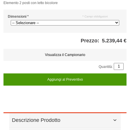
Elemento 2 posti con letto bicolore
Dimensioni
*
* Campi obbligatori
Prezzo:
5.239,44 €
Store
credits
generated:
Visualizza il Campionario
Quantità:
Aggiungi al Preventivo
Descrizione Prodotto