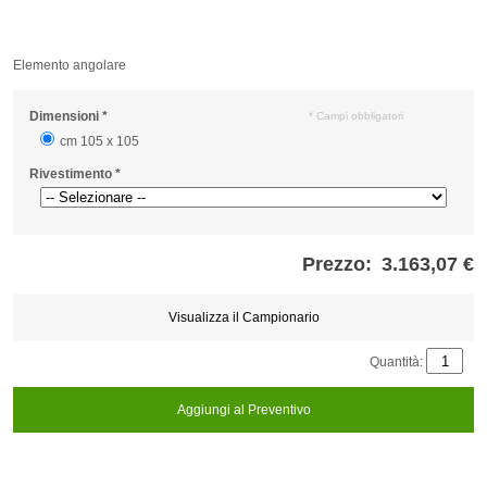
Elemento angolare
Dimensioni
*
* Campi obbligatori
cm 105 x 105
Rivestimento
*
Prezzo:
3.163,07 €
Store
credits
generated:
Visualizza il Campionario
Quantità:
Aggiungi al Preventivo