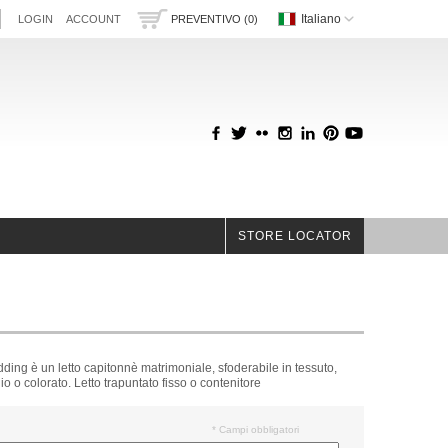
Italiano
LOGIN
ACCOUNT
PREVENTIVO (0)
STORE LOCATOR
ding è un letto capitonnè matrimoniale, sfoderabile in tessuto,
igio o colorato. Letto trapuntato fisso o contenitore
* Campi obbligatori