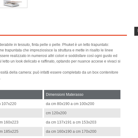
rabile in tessuto, finta pelle o pelle. Phuket è un letto trapuntato:
e trapuntata che impreziosisce la struttura e mette in risalto le linee
essere realizzato in numerosi altri colori e soddisfare così ogni gusto ed
 letto un look delicato e raffinato, optando per nuance accese e vivaci si
essità della camera: può infatti essere completato da un box contenitore
.
Dimensioni Materasso
m 107x220
da cm 80x190 a cm 100x200
cm 120x200
cm 160x223
da cm 137x191 a cm 153x203
cm 185x225
da cm 160x190 a cm 170x200