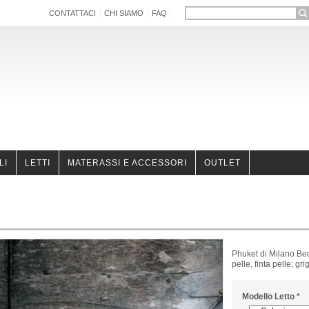
CONTATTACI
CHI SIAMO
FAQ
LI
LETTI
MATERASSI E ACCESSORI
OUTLET
Phuket di Milano Bed
pelle, finta pelle; gr
Modello Letto
*