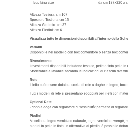
letto king size
da cm 187x220 a 
Altezza Testiera: cm 107
Spessore Testiera: cm 15
Altezza Giroletto: cm 37
Altezza Piedini: cm 6
Visualizza tutte le dimensioni disponibili all'interno della Sc
Varianti
Disponibile nel modello con box contenitore o senza box conten
Rivestimento
I rivestimenti disponibili includono tessuto, pelle o finta pelle i
Sfoderabile e lavabile secondo le indicazioni di ciascun rivesti
Rete
Il letto può essere dotato a scelta di rete a doghe in legno, bo
Tutti i modelli di rete si presentano sdoppiati per i letti con mat
Optional Rete
- doppia doga con regolatore di flessibilità: permette di regolare
Piedini
A scelta tra legno verniciato naturale, legno verniciato wengè, m
piedini in pelle in tinta. In alternativa ai piedini è possibile dotare