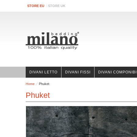
STORE EU
STORE UK
DIVANI LETTO
DIVANI FISSI
DIVANI COMPONIBI
Home
Phuket
Phuket