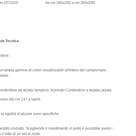
cm 207x220
da cm 180x200 a cm 200x200
heda Tecnica
itore.
n un'ampia gamma di colori visualizzabili all'intero del campionario.
mento.
x contenitore ad alzata semplice, Komodo Contenitore a doppia alzata.
erasso dai cm 137 a salire.
 la rigidità di alcune zone specifiche
etallo cromato. Scegliendo il rivestimento in pelle è possibile avere i
 il letto di un set di ruote.