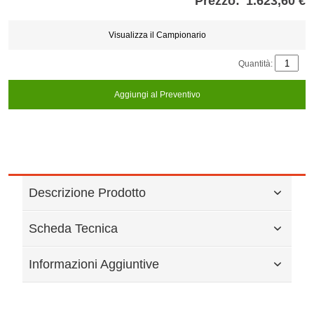
Prezzo:
1.623,60 €
Store
credits
generated:
Visualizza il Campionario
Quantità:
Aggiungi al Preventivo
Descrizione Prodotto
Scheda Tecnica
Informazioni Aggiuntive